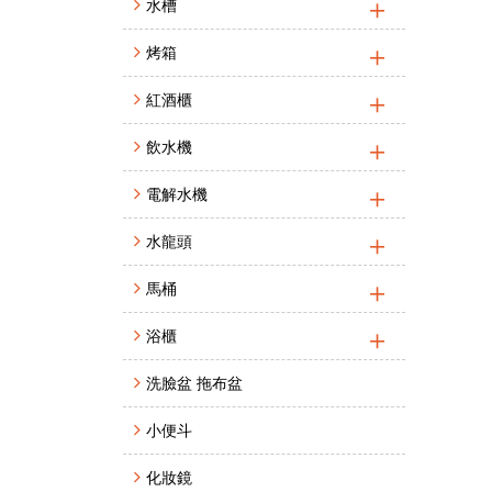
水槽
烤箱
紅酒櫃
飲水機
電解水機
水龍頭
馬桶
浴櫃
洗臉盆 拖布盆
小便斗
化妝鏡