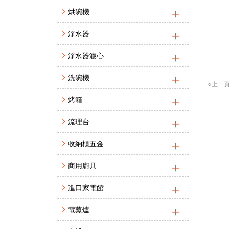
烘碗機
淨水器
淨水器濾心
洗碗機
«上一
烤箱
流理台
收納櫃五金
商用廚具
進口家電館
電蒸爐