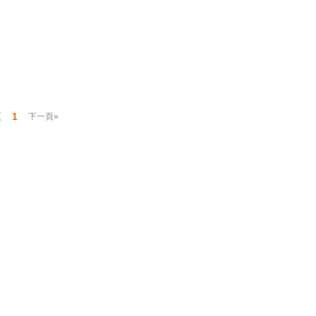
1
頁
下一頁»