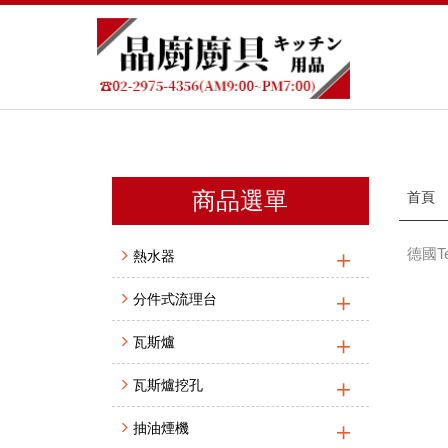
商品選單
首頁
德國Te
熱水器
分件式流理台
瓦斯爐
瓦斯爐挖孔
抽油煙機