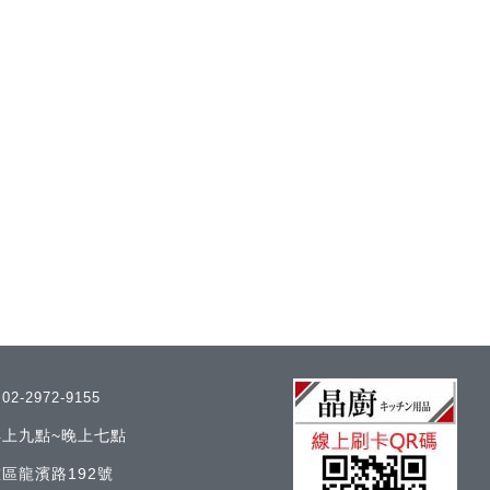
/
02-2972-9155
 早上九點~晚上七點
區龍濱路192號