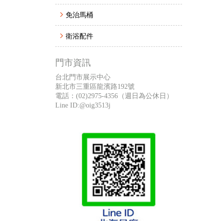
免治馬桶
衛浴配件
門市資訊
台北門市展示中心
新北市三重區龍濱路192號
電話：
(02)2975-4356
（週日為公休日）
Line ID:@oig3513j