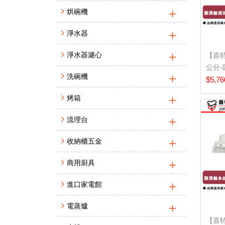
烘碗機
淨水器
淨水器濾心
【喜特麗
公分-
洗碗機
北基..
$5,76
烤箱
流理台
收納櫃五金
商用廚具
進口家電館
電蒸爐
【喜特麗