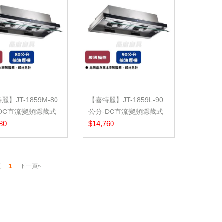
麗】JT-1859M-80
【喜特麗】JT-1859L-90
DC直流變頻隱藏式
公分-DC直流變頻隱藏式
機...
80
排油煙機...
$14,760
1
頁
下一頁»