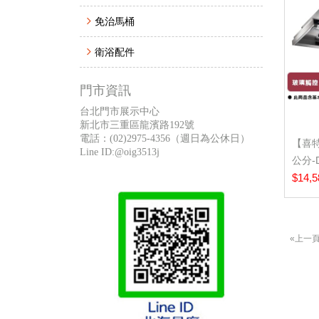
免治馬桶
衛浴配件
門市資訊
台北門市展示中心
新北市三重區龍濱路192號
電話：
(02)2975-4356
（週日為公休日）
【喜特
Line ID:@oig3513j
公分-
排油煙
$14,5
«上一