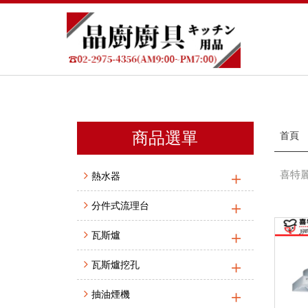
商品選單
首頁
喜特麗 
熱水器
分件式流理台
瓦斯爐
瓦斯爐挖孔
抽油煙機