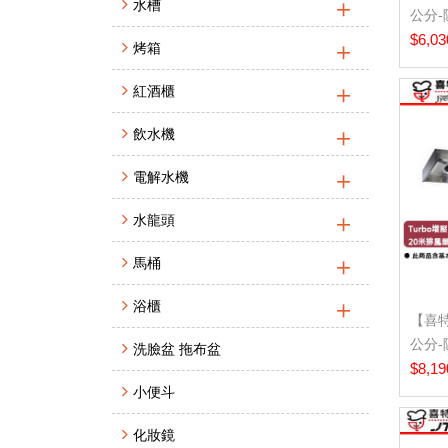
水槽
公分-
北基..
$6,03
烤箱
紅酒櫃
飲水機
電解水機
水龍頭
馬桶
浴櫃
【喜特麗
公分-
洗臉盆 拖布盆
北...
$8,19
小便斗
化妝鏡