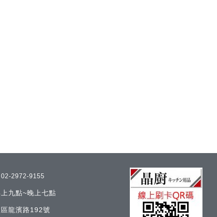
/
02-2972-9155
 早上九點~晚上七點
區龍濱路192號