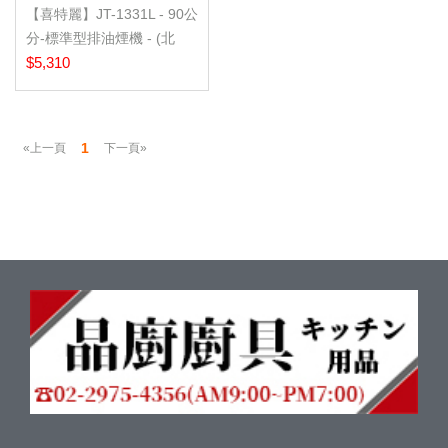
【喜特麗】JT-1331L - 90公
分-標準型排油煙機 - (北
北...
$5,310
1
«上一頁
下一頁»