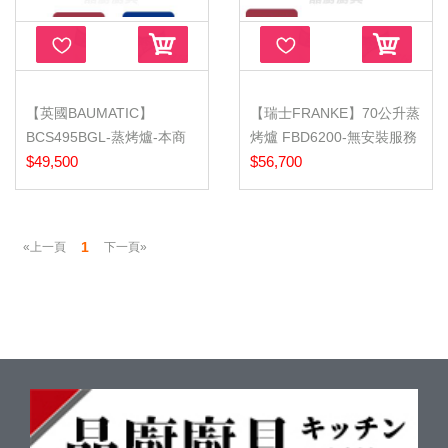
【英國BAUMATIC】
【瑞士FRANKE】70公升蒸
BCS495BGL-蒸烤爐-本商
烤爐 FBD6200-無安裝服務
品不含安裝
$49,500
$56,700
1
«上一頁
下一頁»