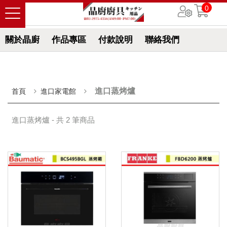
0
關於晶廚
作品專區
付款說明
聯絡我們
進口蒸烤爐
首頁
進口家電館
進口蒸烤爐 - 共 2 筆商品