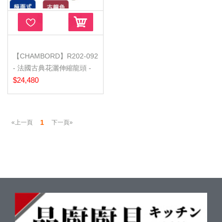
【CHAMBORD】R202-092
- 法國古典花灑伸縮龍頭 -
(無包...
$24,480
1
«上一頁
下一頁»