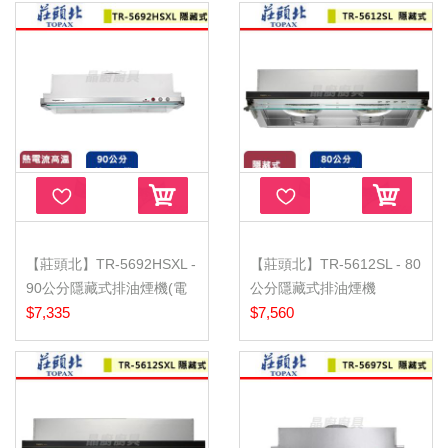
【莊頭北】TR-5692HSXL -
【莊頭北】TR-5612SL - 80
90公分隱藏式排油煙機(電
公分隱藏式排油煙機
熱除...
$7,335
(TURBO馬...
$7,560