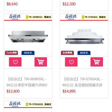
北基...
$8,640
壓排油...
$12,330
【莊頭北】TR-5698SXL -
【莊頭北】TR-5765ASL -
90公分薄型半隱藏TURBO
80公分 直流變頻隱藏式排
增壓排...
$12,600
油煙...
$14,895