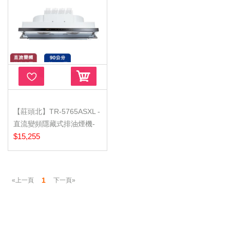
【莊頭北】TR-5765ASXL -
直流變頻隱藏式排油煙機-
北北...
$15,255
1
«上一頁
下一頁»