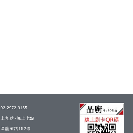
/
02-2972-9155
 早上九點~晚上七點
區龍濱路192號