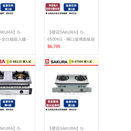
KURA】G-
【櫻花SAKURA】G-
S -全白鐵嵌入爐 -
6500KG - 兩口玻璃面板嵌
裝...
入爐 - (含基...
$6,795
KURA】G-
【櫻花SAKURA】G-