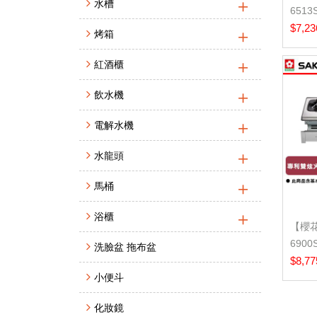
水槽
651
基本安
$7,23
烤箱
紅酒櫃
飲水機
電解水機
水龍頭
馬桶
浴櫃
【櫻花
690
洗臉盆 拖布盆
壓紋嵌入
$8,77
小便斗
化妝鏡