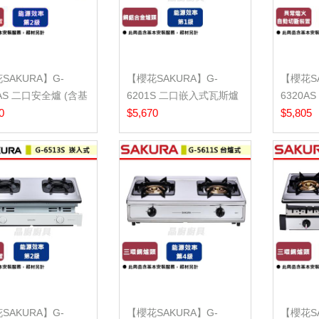
SAKURA】G-
【櫻花SAKURA】G-
【櫻花SA
0AS 二口安全爐 (含基
6201S 二口嵌入式瓦斯爐
6320A
服務)
0
(含基本安裝...
$5,670
(含基本安
$5,805
SAKURA】G-
【櫻花SAKURA】G-
【櫻花SA