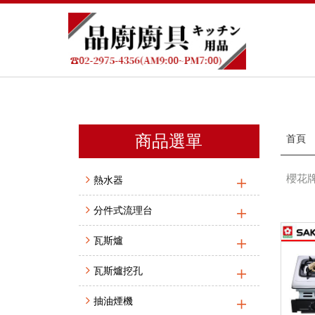
商品選單
首頁
櫻花牌
熱水器
分件式流理台
瓦斯爐
瓦斯爐挖孔
抽油煙機