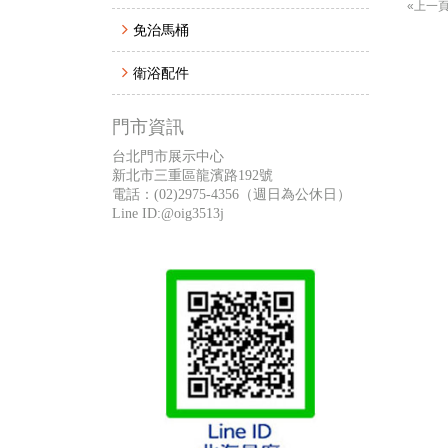
«上一
免治馬桶
衛浴配件
門市資訊
台北門市展示中心
新北市三重區龍濱路192號
電話：
(02)2975-4356
（週日為公休日）
Line ID:@oig3513j