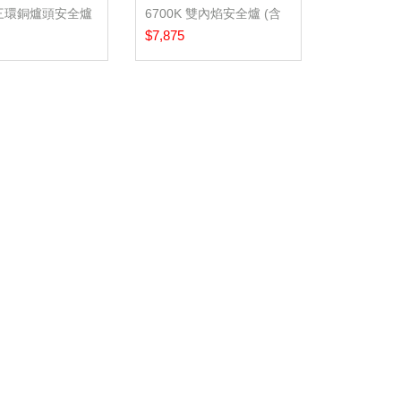
S-三環銅爐頭安全爐
6700K 雙內焰安全爐 (含
裝...
基本安裝服務...
$7,875