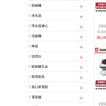
烘碗機
淨水器
淨水器濾心
【櫻花
613
洗碗機
本安裝
$5,13
烤箱
流理台
收納櫃五金
商用廚具
進口家電館
電蒸爐
【櫻花