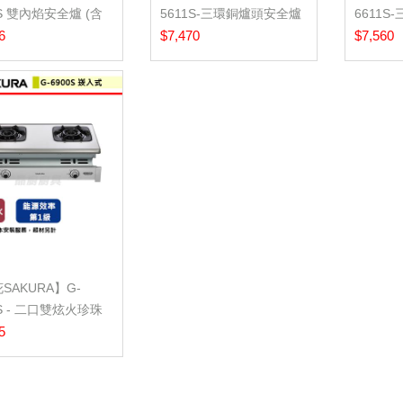
3S 雙內焰安全爐 (含
5611S-三環銅爐頭安全爐
6611
裝服務...
6
(含基本安裝...
$7,470
(含基本安
$7,560
SAKURA】G-
0S - 二口雙炫火珍珠
爐 -...
5